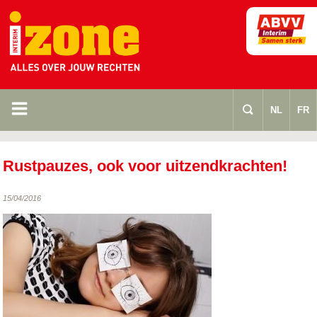
m
s
NL
FR
Rustpauzes, ook voor uitzendkrachten!
15/04/2016