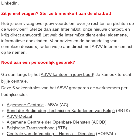
LinkedIn
.
Zit je met vragen? Stel ze binnenkort aan de chatbot!
Heb je een vraag over jouw voordelen, over je rechten en plichten op
de werkvloer? Stel ze dan aan InterimBot, onze nieuwe chatbot, en
krijg direct antwoord! Let wel: de InterimBot dient enkel algemene,
informatieve doeleinden. Voor advies en de behandeling van
complexe dossiers, raden we je aan direct met ABVV Interim contact
op te nemen.
Nood aan een persoonlijk gesprek?
Ga dan langs bij het
ABVV-kantoor in jouw buurt
!
Je kan ook terecht
bij je centrale.
Deze 6 vakcentrales van het ABVV groeperen de werknemers per
bedrijfssector:
Algemene Centrale
- ABVV (AC)
Bond der Bedienden, Technici en Kaderleden van België
(BBTK)
ABVV-Metaal
Algemene Centrale der Openbare Diensten
(ACOD)
Belgische Transportbond
(BTB)
Centrale van de Voeding – Horeca – Diensten
(HORVAL)