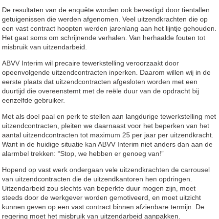
De resultaten van de enquête worden ook bevestigd door tientallen
getuigenissen die werden afgenomen. Veel uitzendkrachten die op
een vast contract hoopten werden jarenlang aan het lijntje gehouden.
Het gaat soms om schrijnende verhalen. Van herhaalde fouten tot
misbruik van uitzendarbeid.
ABVV Interim wil precaire tewerkstelling veroorzaakt door
opeenvolgende uitzendcontracten inperken. Daarom willen wij in de
eerste plaats dat uitzendcontracten afgesloten worden met een
duurtijd die overeenstemt met de reële duur van de opdracht bij
eenzelfde gebruiker.
Met als doel paal en perk te stellen aan langdurige tewerkstelling met
uitzendcontracten, pleiten we daarnaast voor het beperken van het
aantal uitzendcontracten tot maximum 25 per jaar per uitzendkracht.
Want in de huidige situatie kan ABVV Interim niet anders dan aan de
alarmbel trekken: “Stop, we hebben er genoeg van!”
Hopend op vast werk ondergaan vele uitzendkrachten de carrousel
van uitzendcontracten die de uitzendkantoren hen opdringen.
Uitzendarbeid zou slechts van beperkte duur mogen zijn, moet
steeds door de werkgever worden gemotiveerd, en moet uitzicht
kunnen geven op een vast contract binnen afzienbare termijn. De
regering moet het misbruik van uitzendarbeid aanpakken.