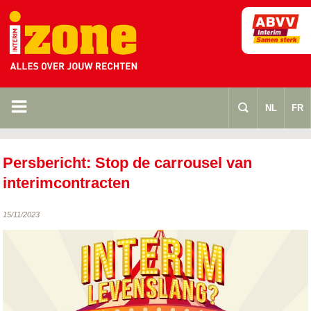
m
s
NL
FR
Persbericht: Stop de carrousel van
interimcontracten
15/11/2023