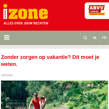
m
s
NL
FR
Zonder zorgen op vakantie? Dit moet je
weten.
1/07/2025