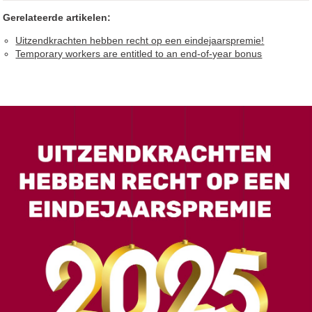
Gerelateerde artikelen:
Uitzendkrachten hebben recht op een eindejaarspremie!
Temporary workers are entitled to an end-of-year bonus