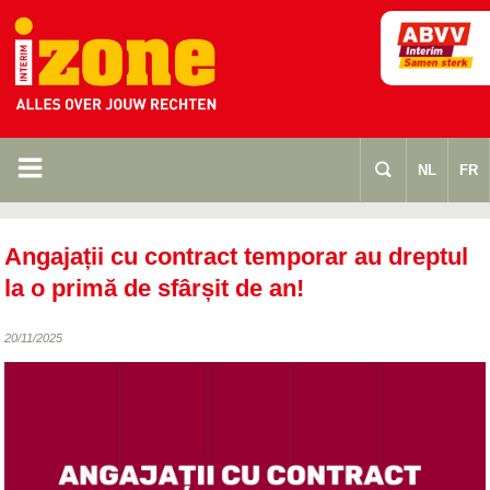
m
s
NL
FR
Angajații cu contract temporar au dreptul
la o primă de sfârșit de an!
20/11/2025