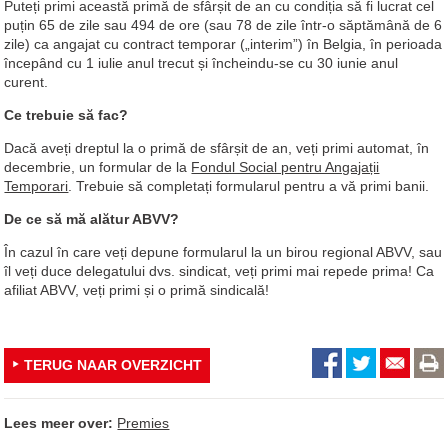
Puteți primi această primă de sfârșit de an cu condiția să fi lucrat cel
puțin 65 de zile sau 494 de ore (sau 78 de zile într-o săptămână de 6
zile) ca angajat cu contract temporar („interim”) în Belgia, în perioada
începând cu 1 iulie anul trecut și încheindu-se cu 30 iunie anul
curent.
Ce trebuie să fac?
Dacă aveți dreptul la o primă de sfârșit de an, veți primi automat, în
decembrie, un formular de la
Fondul Social pentru Angajații
Temporari
. Trebuie să completați formularul pentru a vă primi banii.
De ce să mă alătur ABVV?
În cazul în care veți depune formularul la un birou regional ABVV, sau
îl veți duce delegatului dvs. sindicat, veți primi mai repede prima! Ca
afiliat ABVV, veți primi și o primă sindicală!
TERUG NAAR OVERZICHT
Lees meer over:
Premies