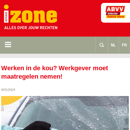
m
s
NL
FR
Werken in de kou? Werkgever moet
maatregelen nemen!
8/01/2024