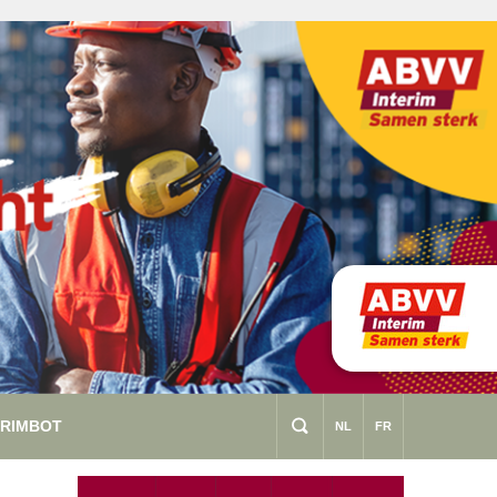
ERIMBOT
s
NL
FR