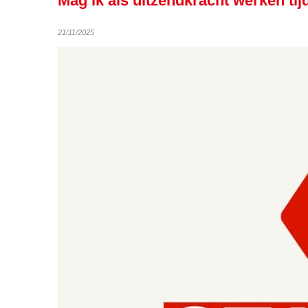
Mag ik als uitzendkracht werken ti
21/11/2025