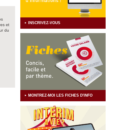
es
INSCRIVEZ-VOUS
ves et
ur du
MONTREZ-MOI LES FICHES D'INFO