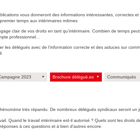
blications vous donneront des informations intéressantes, correctes et
un premier temps aux intérimaires mêmes.
gage clair de vos droits en tant qu’intérimaire. Combien de temps peut
ompte professionnel…
r les délégués avec de l’information correcte et des astuces sur com
l.
Campagne 2023
Brochure délégué.es
Communiqués
phénomène très répandu. De nombreux délégués syndicaux seront un j
avail. Quand le travail intérimaire est-il autorisé ? Quels sont les droits d
réponses à ces questions et à bien d'autres encore.