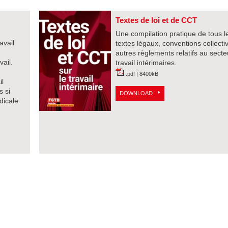
Textes de loi et de CCT
Une compilation pratique de tous l
avail
textes légaux, conventions collecti
autres règlements relatifs au secte
ail.
travail intérimaires.
.pdf | 8400kB
il
s si
DOWNLOAD
dicale