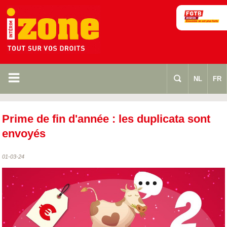
m
s
NL
FR
Prime de fin d'année : les duplicata sont
envoyés
01-03-24