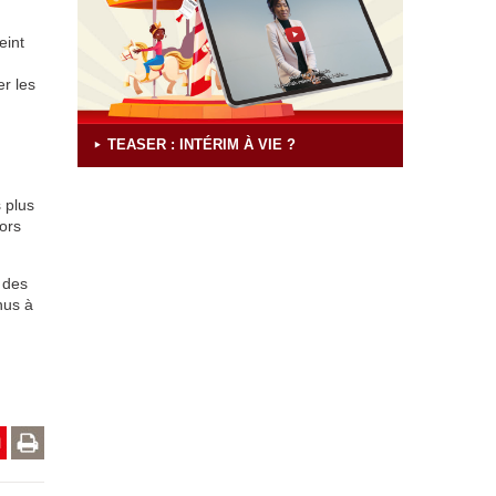
eint
r les
TEASER : INTÉRIM À VIE ?
s plus
lors
e des
nus à