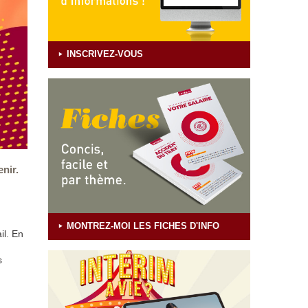
INSCRIVEZ-VOUS
enir.
MONTREZ-MOI LES FICHES D'INFO
il. En
s