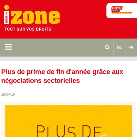
m
s
NL
FR
Plus de prime de fin d'année grâce aux
négociations sectorielles
15-04-16