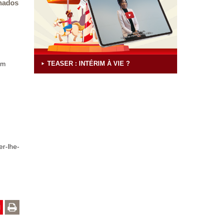
inados
em
TEASER : INTÉRIM À VIE ?
er-lhe-