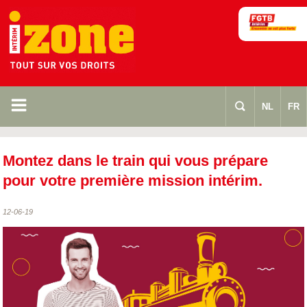
m
s
NL
FR
Montez dans le train qui vous prépare
pour votre première mission intérim.
12-06-19