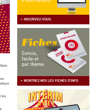
INSCRIVEZ-VOUS
tion.
her
MONTREZ-MOI LES FICHES D'INFO
atique
 les
re