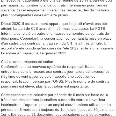
En 2018, l’engagement a été pris de réduire de 20 % la part de CJS
par rapport au nombre total de contrats intérimaires pour l’année
suivante. Si cet engagement n’était pas respecté, des dispositions
plus contraignantes devraient être prises.
Début 2020, il est clairement apparu que l’objectif n’avait pas été
atteint. La part de CJS avait diminué, mais pas assez. La FGTB
Intérim a constaté en outre une hausse du nombre de contrats de
deux jours. Cependant, la concertation concernant la mise en place
d’un cadre plus contraignant au sein du CNT était très difficile. Un
accord n’a été conclu qu’au cours de l’été 2022, suite à une nouvelle
loi entrée en vigueur le 1er janvier 2023.
Cotisation de responsabilisation
Conformément au nouveau système de responsabilisation, les
entreprises dont le recours aux contrats journaliers est excessif et
illégitime doivent payer ce qu’on appelle une cotisation de
responsabilisation, perçue par l’ONSS. Plus le nombre de contrats
journaliers est élevé, plus la cotisation est importante.
Cette cotisation est calculée par période de 6 mois sur base de la
fréquence des contrats journaliers successifs entre le travailleur
intérimaire et l’agence, pour un emploi chez le même utilisateur. La
période de 6 mois court toujours du 1er janvier jusqu’au 30 juin et du
1er juillet jusqu’au 31 décembre. Les cotisations sont les suivantes :