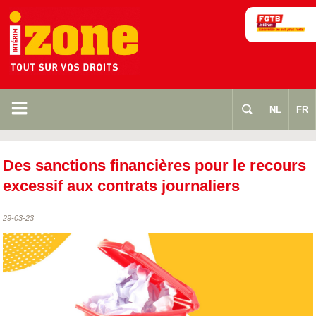
m
s
NL
FR
Des sanctions financières pour le recours
excessif aux contrats journaliers
29-03-23